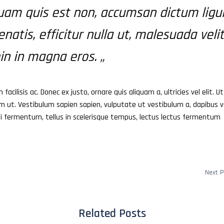
am quis est non, accumsan dictum ligul
atis, efficitur nulla ut, malesuada velit
in in magna eros. „
facilisis ac. Donec ex justo, ornare quis aliquam a, ultricies vel elit. Ut
am ut. Vestibulum sapien sapien, vulputate ut vestibulum a, dapibus v
rbi fermentum, tellus in scelerisque tempus, lectus lectus fermentum
Next P
Related Posts