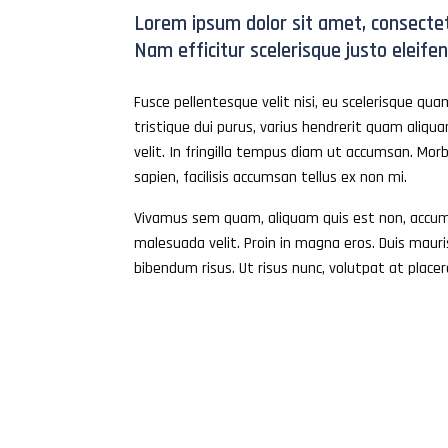
Lorem ipsum dolor sit amet, consectetu
Nam efficitur scelerisque justo eleifen
Fusce pellentesque velit nisi, eu scelerisque quam 
tristique dui purus, varius hendrerit quam aliqu
velit. In fringilla tempus diam ut accumsan. Mo
sapien, facilisis accumsan tellus ex non mi.
Vivamus sem quam, aliquam quis est non, accumsa
malesuada velit. Proin in magna eros. Duis mauris 
bibendum risus. Ut risus nunc, volutpat at placer