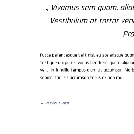
„ Vivamus sem quam, aliqu
Vestibulum at tortor venen
Pro
Fusce pellentesque velit nisi, eu scelerisque quam 
tristique dui purus, varius hendrerit quam aliqu
velit. In fringilla tempus diam ut accumsan. Mo
sapien, facilisis accumsan tellus ex non mi.
←
Previous Post