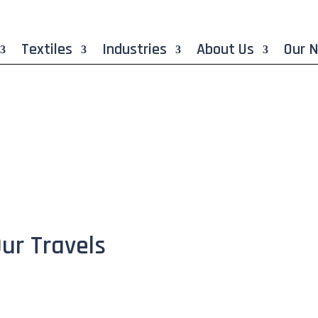
Textiles
Industries
About Us
Our 
ur Travels