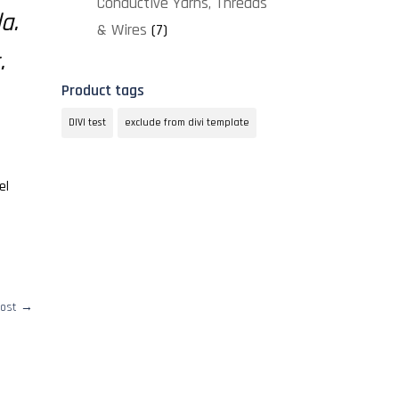
Conductive Yarns, Threads
a.
& Wires
(7)
.
Product tags
DIVI test
exclude from divi template
el
ost
→