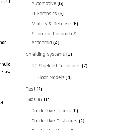
lit. Ut
Automotive
(6)
IT Forensics
(5)
.
Military & Defense
(6)
Scientific Research &
Academia
(4)
 non
Shielding Systems
(9)
 nulla
RF Shielded Enclosures
(7)
ellus,
Floor Models
(4)
Test
(7)
Textiles
(17)
el
Conductive Fabrics
(8)
Conductive Fasteners
(2)