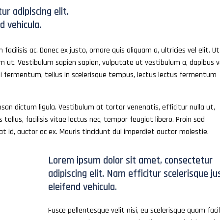
r adipiscing elit.
d vehicula.
facilisis ac. Donec ex justo, ornare quis aliquam a, ultricies vel elit. Ut
am ut. Vestibulum sapien sapien, vulputate ut vestibulum a, dapibus v
rbi fermentum, tellus in scelerisque tempus, lectus lectus fermentum
n dictum ligula. Vestibulum at tortor venenatis, efficitur nulla ut,
tellus, facilisis vitae lectus nec, tempor feugiat libero. Proin sed
at id, auctor ac ex. Mauris tincidunt dui imperdiet auctor molestie.
Lorem ipsum dolor sit amet, consectetur
adipiscing elit. Nam efficitur scelerisque ju
eleifend vehicula.
Fusce pellentesque velit nisi, eu scelerisque quam facil